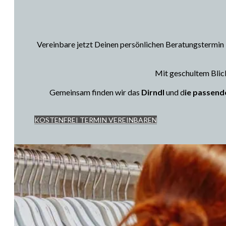
Vereinbare jetzt Deinen persönlichen Beratungstermin
Mit geschultem Blick
Gemeinsam finden wir das
Dirndl
und d
ie passend
KOSTENFREI TERMIN VEREINBAREN