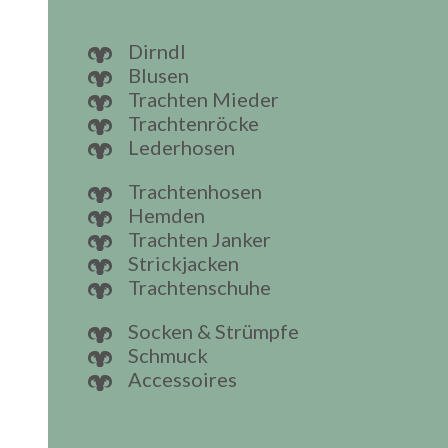
Dirndl
Blusen
Trachten Mieder
Trachtenröcke
Lederhosen
Trachtenhosen
Hemden
Trachten Janker
Strickjacken
Trachtenschuhe
Socken & Strümpfe
Schmuck
Accessoires