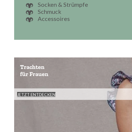
Socken & Strümpfe
Schmuck
Accessoires
Trachten
für Frauen
JETZT ENTDECKEN