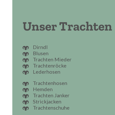
Unser Trachten
Dirndl
Blusen
Trachten Mieder
Trachtenröcke
Lederhosen
Trachtenhosen
Hemden
Trachten Janker
Strickjacken
Trachtenschuhe